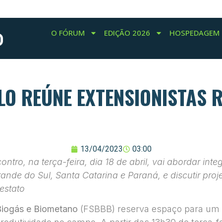
O FÓRUM
EDIÇÃO 2026
HOSPEDAGEM
LO REÚNE EXTENSIONISTAS R
13/04/2023
03:00
ntro, na terça-feira, dia 18 de abril, vai abordar in
rande do Sul, Santa Catarina e Paraná, e discutir pro
estato
 Biogás e Biometano
(FSBBB) reserva espaço para um e