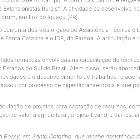
dutividade no campo. A partir das 13h30 de terça-feir
Extensionistas Rurais”
. A atividade se desenvolve n
 Fórum, em Foz do Iguaçu (PR).
 conjunta dos três órgãos de Assistência Técnica e E
de Santa Catarina e o IDR, do Paraná. A articulação é
tidos temáticas envolvidas na capacitação de técnic
s Estados do Sul do Brasil. Além disso, serão aborda
novidades e o desenvolvimento de trabalhos relaciona
 passou por processo de digestão anaeróbica e que pos
ticulação de projetos para captação de recursos, co
ção de valor à agricultura”, projeta Evandro Barros, 
ia Bossy, em Santa Catarina, que recebe assistência d