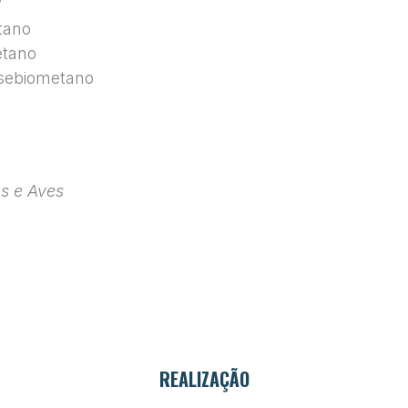
/
tano
etano
sebiometano
s e Aves
REALIZAÇÃO