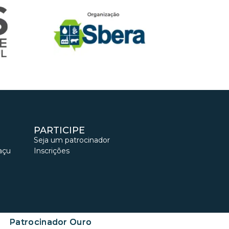
PARTICIPE
Seja um patrocinador
açu
Inscrições
Patrocinador Ouro
Patrocinador Ouro