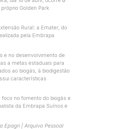
a, dia 18 de abril, ocorre
o
o próprio Golden Park
xtensão Rural: a Emater, do
 realizada pela Embrapa
os e no desenvolvimento de
das a metas estaduais para
dos ao biogás, à biodigestão
sui características
m foco no fomento do biogás e
analista da Embrapa Suínos e
a Epagri | Arquivo Pessoal