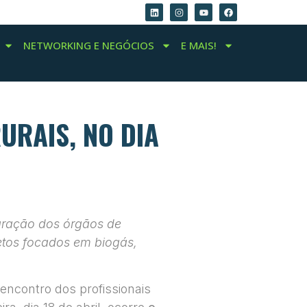
NETWORKING E NEGÓCIOS
E MAIS!
URAIS, NO DIA
tegração dos órgãos de
jetos focados em biogás,
ncontro dos profissionais