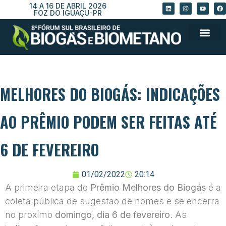
14 A 16 DE ABRIL 2026
FOZ DO IGUAÇU-PR
MELHORES DO BIOGÁS: INDICAÇÕES
AO PRÊMIO PODEM SER FEITAS ATÉ
6 DE FEVEREIRO
01/02/2022
20:14
A primeira etapa do
Prêmio Melhores do Biogás
é a
coleta pública de sugestão de nomes e se encerra
no próximo
domingo, dia 6 de fevereiro
. As