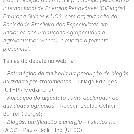
Esta 4ª edição do Fórúm é promovida pelo Centro
Internacional de Energias Renováveis (CIBiogás) ,
Embrapa Suínos e UCS, com organização da
Sociedade Brasileira dos Especialistas em
Resíduos das Produções Agropecuária e
Agroindustrial (Sbera), e retoma o formato
presencial.
Temas do debate no webinar:
–
Estratégias de melhoria na produção de biogás
utilizando pré-tratamentos
– Thiago Edwiges
(UTFPR Medianeira);
–
Aplicação do digestato como acelerador de
atividades agrícolas
– Robson Evaldo Gehlen
Bohrer (Uergs);
–
Biogás, purificação e energia
– Estudos na
UFSC
– Paulo Belli Filho (UFSC);