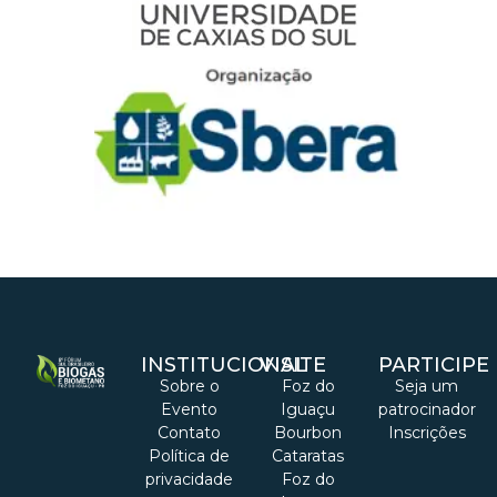
INSTITUCIONAL
VISITE
PARTICIPE
Sobre o
Foz do
Seja um
Evento
Iguaçu
patrocinador
Contato
Bourbon
Inscrições
Política de
Cataratas
privacidade
Foz do