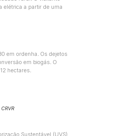
elétrica a partir de uma
130 em ordenha. Os dejetos
conversão em biogás. O
 12 hectares.
o CRVR
orização Sustentável (UVS)