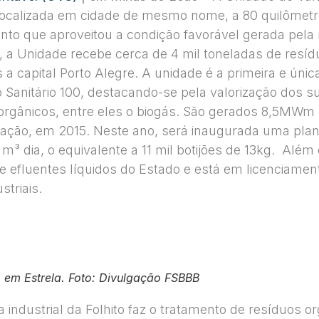
localizada em cidade de mesmo nome, a 80 quilômetro
nto que aproveitou a condição favorável gerada pela
 a Unidade recebe cerca de 4 mil toneladas de resídu
s a capital Porto Alegre. A unidade é a primeira e úni
o Sanitário 100, destacando-se pela valorização dos 
gânicos, entre eles o biogás. São gerados 8,5MWm de
antação, em 2015. Neste ano, será inaugurada uma pl
m³ dia, o equivalente a 11 mil botijões de 13kg. Alé
e efluentes líquidos do Estado e está em licenciame
triais.
o, em Estrela. Foto: Divulgação FSBBB
a industrial da Folhito faz o tratamento de resíduos or