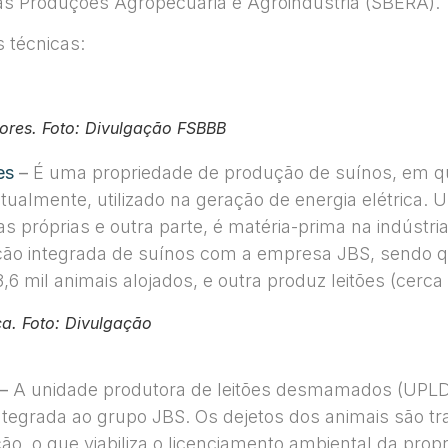
as Produções Agropecuária e Agroindústria (SBERA).
s técnicas:
lores. Foto: Divulgação FSBBB
es
–
É uma propriedade de produção de suínos, em que
tualmente, utilizado na geração de energia elétrica. 
as próprias e outra parte, é matéria-prima na indústria 
ção integrada de suínos com a empresa JBS, sendo 
 mil animais alojados, e outra produz leitões (cerca 
. Foto: Divulgação
–
A unidade produtora de leitões desmamados (UPLD
ntegrada ao grupo JBS. Os dejetos dos animais são tra
ação, o que viabiliza o licenciamento ambiental da propr