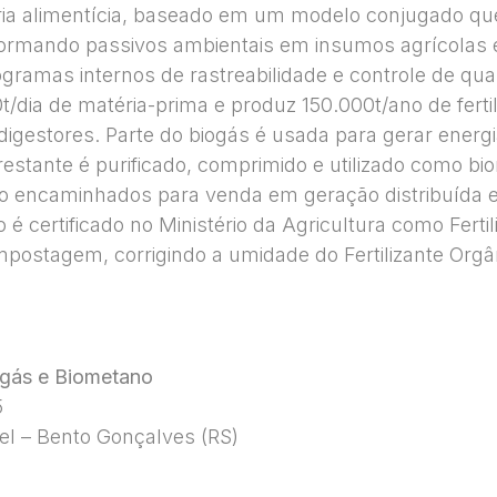
tria alimentícia, baseado em um modelo conjugado qu
sformando passivos ambientais em insumos agrícolas 
gramas internos de rastreabilidade e controle de qua
/dia de matéria-prima e produz 150.000t/ano de ferti
digestores. Parte do biogás é usada para gerar energia
estante é purificado, comprimido e utilizado como b
o encaminhados para venda em geração distribuída e
o é certificado no Ministério da Agricultura como Ferti
postagem, corrigindo a umidade do Fertilizante Orgân
iogás e Biometano
5
el – Bento Gonçalves (RS)