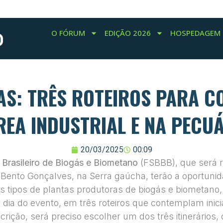
O FÓRUM
EDIÇÃO 2026
HOSPEDAGEM
CAS: TRÊS ROTEIROS PARA 
REA INDUSTRIAL E NA PECU
20/03/2025
00:09
 Brasileiro de Biogás e Biometano
(FSBBB), que será re
Bento Gonçalves, na Serra gaúcha, terão a oportunid
s tipos de plantas produtoras de biogás e biometano,
o dia do evento, em três roteiros que contemplam inicia
ição, será preciso escolher um dos três itinerários,