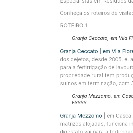
Especialistas em Resíduos d
Conheça os roteiros de visita
ROTEIRO 1
Granja Ceccato, em Vila F
Granja Ceccato | em Vila Flor
dos dejetos, desde 2005, e, a
para a fertirrigação de lavour
propriedade rural tem produ
suínos em terminação, com 3,6
Granja Mezzomo, em Casca
FSBBB
Granja Mezzomo
| em Casca
matrizes alojadas, funciona i
digestato vai para a fertirrig