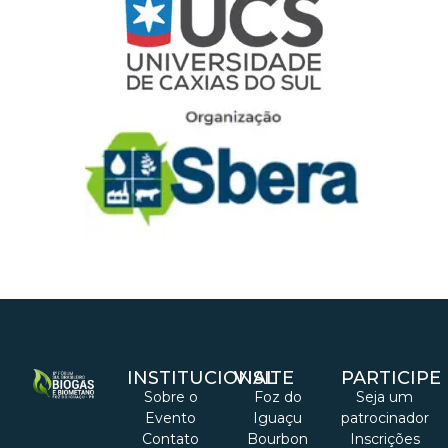
INSTITUCIONAL
VISITE
PARTICIPE
Sobre o
Foz do
Seja um
Evento
Iguaçu
patrocinador
Contato
Bourbon
Inscrições